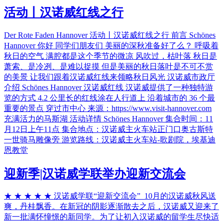
活动丨汉诺威红线之行
Der Rote Faden Hannover 活动丨汉诺威红线之行 前言 Schönes
Hannover 你好 同学们朋友们 美丽的深秋准备好了么？ 呼吸着
秋日的空气 满腔都是这个季节的微凉 风吹过，枯叶落 秋日是
萧索、是冷冽、是难以捉摸 但是美丽的秋日落叶是不可不赏
的美景 让我们跟着汉诺威红线来领略秋日风光 汉诺威市政厅
介绍 Schönes Hannover 汉诺威红线 汉诺威提供了一种独特游
览的方式 4.2 公里长的红线涂在人行道上 沿着城市的 36 个最
重要的景点 穿过市中心 来源：https://www.visit-hannover.com
充满活力的马斯湖 活动详情 Schönes Hannover 集合时间：11
月12日上午11点 集合地点：汉诺威主火车站正门口奥古斯特
一世骑马雕像旁 游览路线：汉诺威主火车站-歌剧院，埃基迪
恩教堂
迎新季|汉诺威学联举办迎新交流会
★ ★ ★ ★ ★ 汉诺威学联“迎新交流会” 10月的汉诺威秋风送
爽，丹桂飘香。在新冠的阴影逐渐散去之后，汉诺威又迎来了
新一批满怀憧憬的新同学。为了让初入汉诺威的留学生尽快适