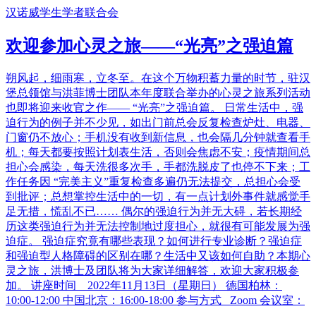
汉诺威学生学者联合会
欢迎参加心灵之旅——“光亮”之强迫篇
朔风起，细雨寒，立冬至。在这个万物积蓄力量的时节，驻汉
堡总领馆与洪菲博士团队本年度联合举办的心灵之旅系列活动
也即将迎来收官之作—— “光亮”之强迫篇。 日常生活中，强
迫行为的例子并不少见，如出门前总会反复检查炉灶、电器、
门窗仍不放心；手机没有收到新信息，也会隔几分钟就查看手
机；每天都要按照计划表生活，否则会焦虑不安；疫情期间总
担心会感染，每天洗很多次手，手都洗脱皮了也停不下来；工
作任务因 “完美主义”重复检查多遍仍无法提交，总担心会受
到批评；总想掌控生活中的一切，有一点计划外事件就感觉手
足无措，慌乱不已…… 偶尔的强迫行为并无大碍，若长期经
历这类强迫行为并无法控制地过度担心，就很有可能发展为强
迫症。 强迫症究竟有哪些表现？如何进行专业诊断？强迫症
和强迫型人格障碍的区别在哪？生活中又该如何自助？本期心
灵之旅，洪博士及团队将为大家详细解答，欢迎大家积极参
加。 讲座时间 2022年11月13日（星期日） 德国柏林：
10:00-12:00 中国北京：16:00-18:00 参与方式 Zoom 会议室：