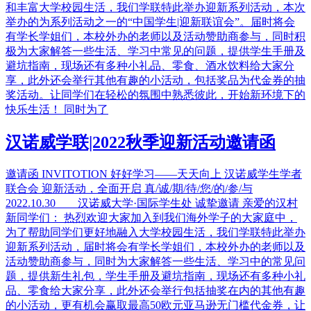
和丰富大学校园生活，我们学联特此举办迎新系列活动，本次
举办的为系列活动之一的“中国学生|迎新联谊会”。届时将会
有学长学姐们，本校外办的老师以及活动赞助商参与，同时积
极为大家解答一些生活、学习中常见的问题，提供学生手册及
避坑指南，现场还有多种小礼品、零食、酒水饮料给大家分
享，此外还会举行其他有趣的小活动，包括奖品为代金券的抽
奖活动。让同学们在轻松的氛围中熟悉彼此，开始新环境下的
快乐生活！ 同时为了
汉诺威学联|2022秋季迎新活动邀请函
邀请函 INVITOTION 好好学习——天天向上 汉诺威学生学者
联合会 迎新活动，全面开启 真/诚/期/待/您/的/参/与
2022.10.30 汉诺威大学·国际学生处 诚挚邀请 亲爱的汉村
新同学们： 热烈欢迎大家加入到我们海外学子的大家庭中，
为了帮助同学们更好地融入大学校园生活，我们学联特此举办
迎新系列活动，届时将会有学长学姐们，本校外办的老师以及
活动赞助商参与，同时为大家解答一些生活、学习中的常见问
题，提供新生礼包，学生手册及避坑指南，现场还有多种小礼
品、零食给大家分享，此外还会举行包括抽奖在内的其他有趣
的小活动，更有机会赢取最高50欧元亚马逊无门槛代金券，让