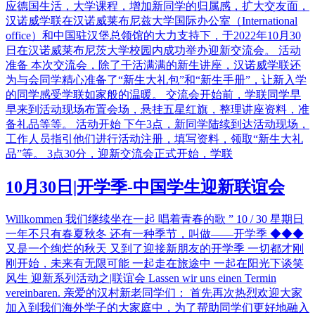
应德国生活，大学课程，增加新同学的归属感，扩大交友面，
汉诺威学联在汉诺威莱布尼兹大学国际办公室（International
office）和中国驻汉堡总领馆的大力支持下，于2022年10月30
日在汉诺威莱布尼茨大学校园内成功举办迎新交流会。 活动
准备 本次交流会，除了干活满满的新生讲座，汉诺威学联还
为与会同学精心准备了“新生大礼包”和“新生手册”，让新入学
的同学感受学联如家般的温暖。 交流会开始前，学联同学早
早来到活动现场布置会场，悬挂五星红旗，整理讲座资料，准
备礼品等等。 活动开始 下午3点，新同学陆续到达活动现场，
工作人员指引他们进行活动注册，填写资料，领取“新生大礼
品”等。 3点30分，迎新交流会正式开始，学联
10月30日|开学季-中国学生迎新联谊会
Willkommen 我们继续坐在一起 唱着青春的歌 ” 10 / 30 星期日
一年不只有春夏秋冬 还有一种季节，叫做——开学季 ◆◆◆
又是一个绚烂的秋天 又到了迎接新朋友的开学季 一切都才刚
刚开始，未来有无限可能 一起走在旅途中 一起在阳光下谈笑
风生 迎新系列活动之|联谊会 Lassen wir uns einen Termin
vereinbaren. 亲爱的汉村新老同学们： 首先再次热烈欢迎大家
加入到我们海外学子的大家庭中，为了帮助同学们更好地融入